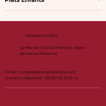
Réseaux sociaux
La Miande 1, 04140 Montclar, Alpes-
de-Haute-Provence
Email :
contact@domainedeladoux.fr
Numero téléphone: +33 (0)492 32 51 42‬